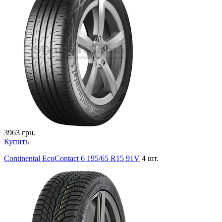
3963
грн.
Купить
Continental EcoContact 6 195/65 R15 91V
4 шт.