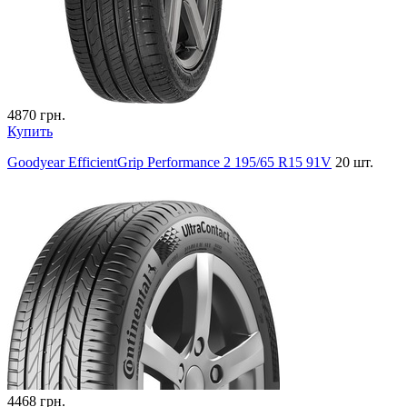
4870
грн.
Купить
Goodyear EfficientGrip Performance 2 195/65 R15 91V
20 шт.
4468
грн.