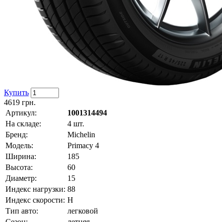
Купить
4619
грн.
Артикул:
1001314494
На складе:
4 шт.
Бренд:
Michelin
Модель:
Primacy 4
Ширина:
185
Высота:
60
Диаметр:
15
Индекс нагрузки:
88
Индекс скорости:
H
Тип авто:
легковой
Сезон:
летняя