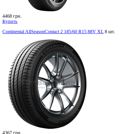
4468
грн.
Купить
Continental AllSeasonContact 2 185/60 R15 88V XL
8 шт.
4367
грн.