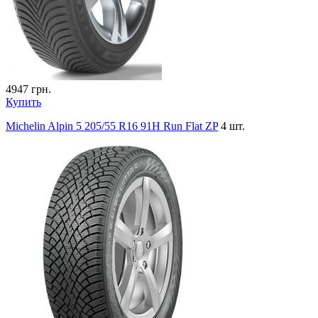
4947
грн.
Купить
Michelin Alpin 5 205/55 R16 91H Run Flat ZP
4 шт.