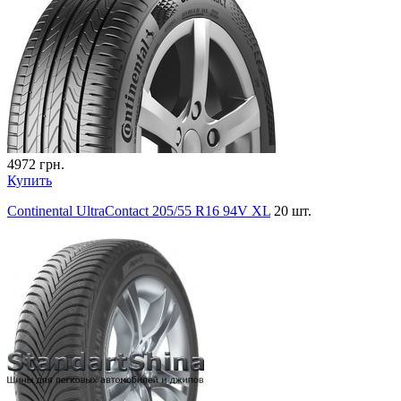
4972
грн.
Купить
Continental UltraContact 205/55 R16 94V XL
20 шт.