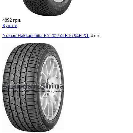
4892
грн.
Купить
Nokian Hakkapeliitta R5 205/55 R16 94R XL
4 шт.