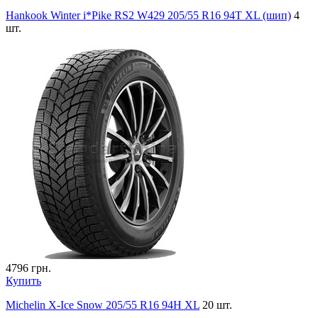
Hankook Winter i*Pike RS2 W429 205/55 R16 94T XL (шип)
4
шт.
4796
грн.
Купить
Michelin X-Ice Snow 205/55 R16 94H XL
20 шт.