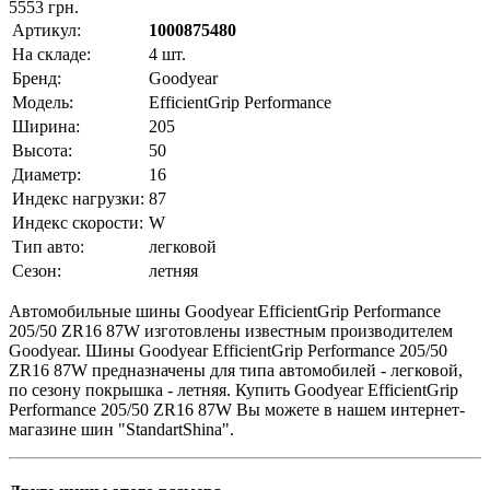
5553
грн.
Артикул:
1000875480
На складе:
4 шт.
Бренд:
Goodyear
Модель:
EfficientGrip Performance
Ширина:
205
Высота:
50
Диаметр:
16
Индекс нагрузки:
87
Индекс скорости:
W
Тип авто:
легковой
Сезон:
летняя
Автомобильные шины Goodyear EfficientGrip Performance
205/50 ZR16 87W изготовлены известным производителем
Goodyear. Шины Goodyear EfficientGrip Performance 205/50
ZR16 87W предназначены для типа автомобилей - легковой,
по сезону покрышка - летняя. Купить Goodyear EfficientGrip
Performance 205/50 ZR16 87W Вы можете в нашем интернет-
магазине шин "StandartShina".