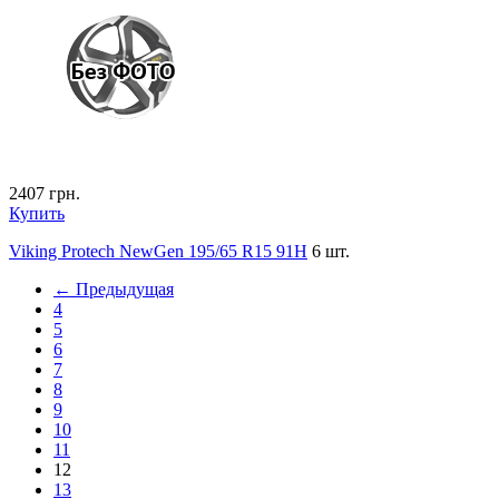
2407
грн.
Купить
Viking Protech NewGen 195/65 R15 91H
6 шт.
← Предыдущая
4
5
6
7
8
9
10
11
12
13