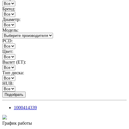
Бренд:
Диаметр:
Модель:
PCD:
Цвет:
Вылет (ET):
Тип диска:
HUB:
1000414339
График работы