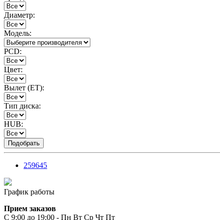
Диаметр:
Модель:
PCD:
Цвет:
Вылет (ET):
Тип диска:
HUB:
259645
График работы
Прием заказов
С 9:00 до 19:00 - Пн Вт Ср Чт Пт