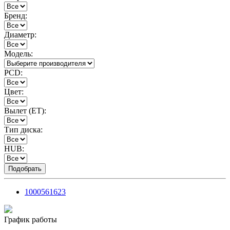
Бренд:
Диаметр:
Модель:
PCD:
Цвет:
Вылет (ET):
Тип диска:
HUB:
1000561623
График работы