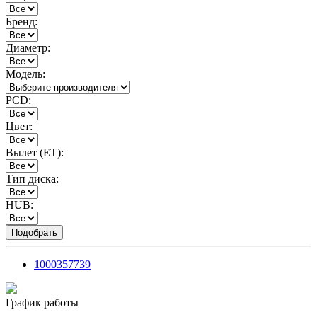
Бренд:
Диаметр:
Модель:
PCD:
Цвет:
Вылет (ET):
Тип диска:
HUB:
1000357739
График работы