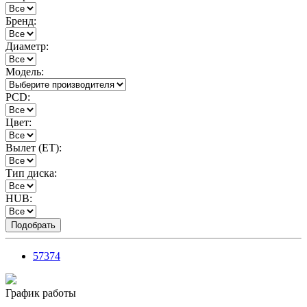
Бренд:
Диаметр:
Модель:
PCD:
Цвет:
Вылет (ET):
Тип диска:
HUB:
57374
График работы