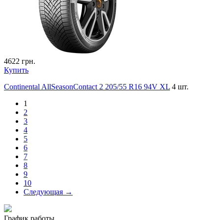
4622
грн.
Купить
Continental AllSeasonContact 2 205/55 R16 94V XL
4 шт.
1
2
3
4
5
6
7
8
9
10
Следующая →
График работы