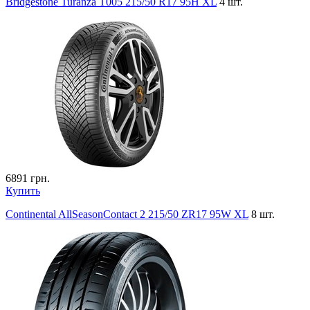
Bridgestone Turanza T005 215/50 R17 95H XL
4 шт.
6891
грн.
Купить
Continental AllSeasonContact 2 215/50 ZR17 95W XL
8 шт.