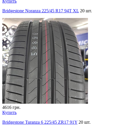
Купить
Bridgestone Noranza 225/45 R17 94T XL
20 шт.
4616
грн.
Купить
Bridgestone Turanza 6 225/45 ZR17 91Y
20 шт.