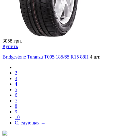
3058
грн.
Купить
Bridgestone Turanza T005 185/65 R15 88H
4 шт.
1
2
3
4
5
6
7
8
9
10
Следующая →