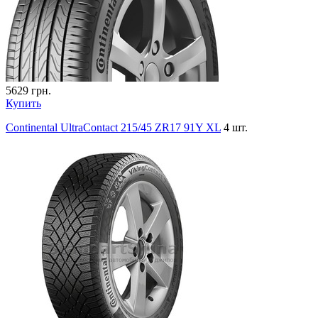
5629
грн.
Купить
Continental UltraContact 215/45 ZR17 91Y XL
4 шт.