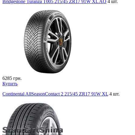
Bridgestone Turanza T005 215/45 ZR17 91W XL AO
4 шт.
6285
грн.
Купить
Continental AllSeasonContact 2 215/45 ZR17 91W XL
4 шт.