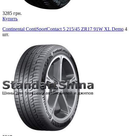
3285
грн.
Купить
Continental ContiSportContact 5 215/45 ZR17 91W XL Demo
4
шт.