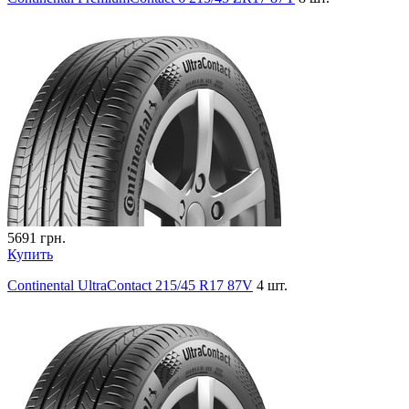
5691
грн.
Купить
Continental UltraContact 215/45 R17 87V
4 шт.