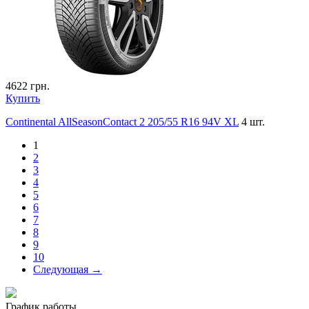
4622
грн.
Купить
Continental AllSeasonContact 2 205/55 R16 94V XL
4 шт.
1
2
3
4
5
6
7
8
9
10
Следующая →
График работы