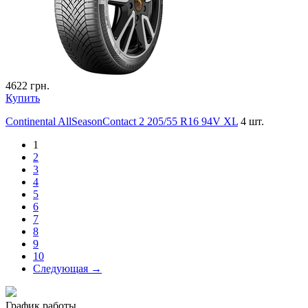
4622
грн.
Купить
Continental AllSeasonContact 2 205/55 R16 94V XL
4 шт.
1
2
3
4
5
6
7
8
9
10
Следующая →
График работы