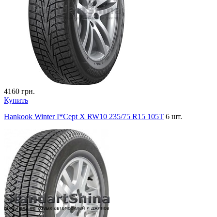
4160
грн.
Купить
Hankook Winter I*Cept X RW10 235/75 R15 105T
6 шт.