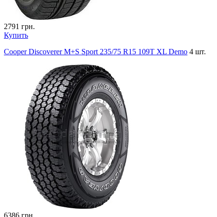
2791
грн.
Купить
Cooper Discoverer M+S Sport 235/75 R15 109T XL Demo
4 шт.
6386
грн.