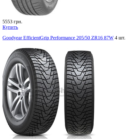
5553
грн.
Купить
Goodyear EfficientGrip Performance 205/50 ZR16 87W
4 шт.