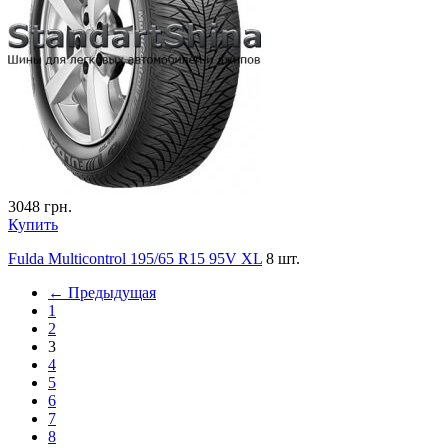
3048
грн.
Купить
Fulda Multicontrol 195/65 R15 95V XL
8 шт.
← Предыдущая
1
2
3
4
5
6
7
8